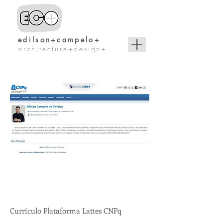
edilson+campelo+
architecture+design+
Currículo Plataforma Lattes CNPq