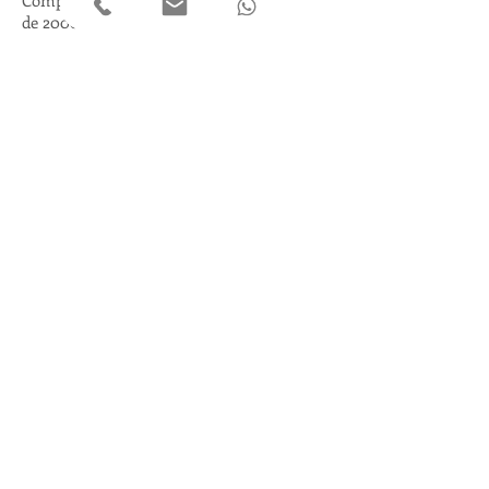
de 2000 a 2001
FAUFBA - Faculdade de Arquitetura da
UFBA