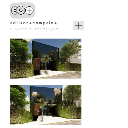
edilson+campelo+
arquitetura+design+