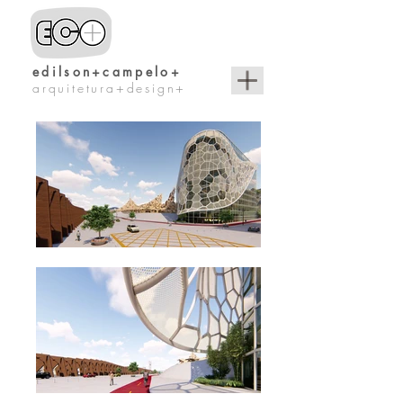
edilson+campelo+
arquitetura+design+